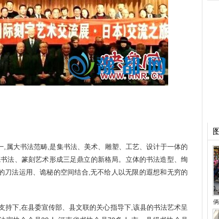
属大书法范畴,是集书法、美术、雕塑、工艺、设计于一体的
毛笔书法、篆刻艺术形成三足鼎立的新格局。立体的书法造型、绚
的刀法运用、诡秘的空间结合,无不给人以无限的遐想和无穷的
俩
持下,在县委宣传部、县文联的关心指导下,该县的书法艺术呈