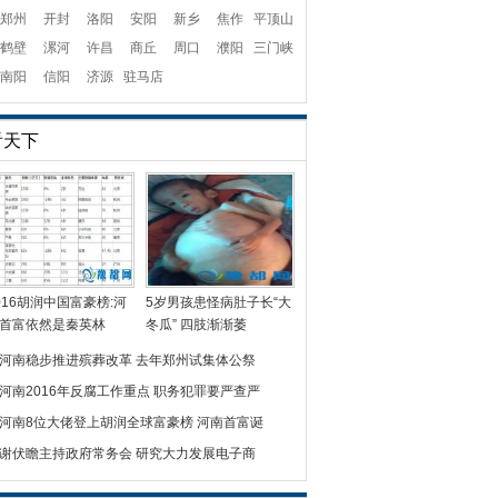
郑州
开封
洛阳
安阳
新乡
焦作
平顶山
鹤壁
漯河
许昌
商丘
周口
濮阳
三门峡
南阳
信阳
济源
驻马店
看天下
016胡润中国富豪榜:河
5岁男孩患怪病肚子长“大
首富依然是秦英林
冬瓜” 四肢渐渐萎
河南稳步推进殡葬改革 去年郑州试集体公祭
河南2016年反腐工作重点 职务犯罪要严查严
河南8位大佬登上胡润全球富豪榜 河南首富诞
谢伏瞻主持政府常务会 研究大力发展电子商