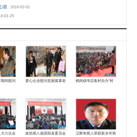
心脏
2016-02-01
16-01-25
节期间慰问
爱心企业慰问贫困孤寡老
稍岗镇韦店集村自办“村
人大六次会
政协第八届原阳县委员会
卫辉有两人荣获新乡市第