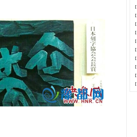
【
【
【
【
【
【
【
【
【
【