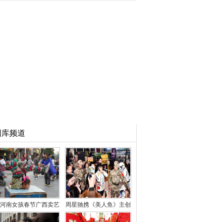
图库频道
河南女孩春节广西卖艺
周星驰携《美人鱼》主创
耍杂技 引众人围观
空降郑州 粉丝狂喊