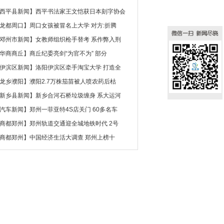
西平县新闻
】
西平书法家王文恺获日本刻字协会
龙都周口
】
周口女孩被冒名上大学 对方:折腾
邓州市新闻
】
女教师组织枪手替考 系作弊入刑
华商商丘
】
商丘纪委亮剑“为官不为” 部分
伊滨区新闻
】
洛阳伊滨区牵手淘宝大学 打造全
龙乡濮阳
】
濮阳2.7万株茄苗被人喷农药后枯
新乡县新闻
】
新乡合河石桥垃圾缠身 系大运河
汽车新闻
】
郑州一菲亚特4S店关门 60多名车
商都郑州
】
郑州轨道交通迎全城地铁时代 2号
商都郑州
】
中国经济生活大调查 郑州上榜十