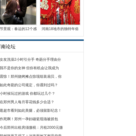
节景观：春运的12个感
河南18地市的独特年俗
人瞬间
看你知道多少？
河南论坛
女友洗澡2小时引分手 奇葩分手理由分
我不是你的女神 但你有机会让我成为
震惊！郑州烧烤摊点惊现组装扇贝，你
如此奇葩的公司规定，你遇到过吗？
小时候玩过的游戏 你都玩过几个？
在郑州男人每月零花钱多少合适？
逛超市看到如此美腿，必须留影纪念！
作死啊！郑州一孕妇碰瓷现场被抓包
今后郑州出租房须缴税：月租2000元缴