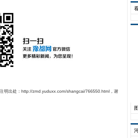
http://zmd.yuduxx.com/shangcai/766550.html，谢