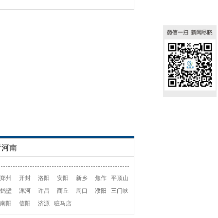
看河南
郑州
开封
洛阳
安阳
新乡
焦作
平顶山
鹤壁
漯河
许昌
商丘
周口
濮阳
三门峡
南阳
信阳
济源
驻马店