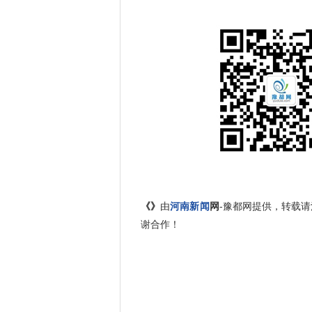
《》
由
河南新闻
网
-豫都网提供，转载请注明出处：
谢合作！